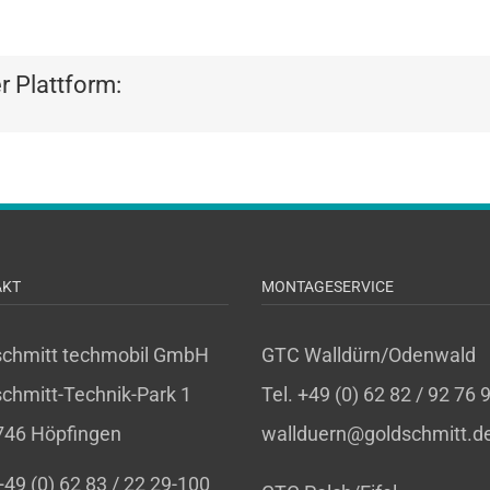
er Plattform:
AKT
MONTAGESERVICE
schmitt techmobil GmbH
GTC Walldürn/Odenwald
chmitt-Technik-Park 1
Tel. +49 (0) 62 82 / 92 76 
746 Höpfingen
wallduern@goldschmitt.d
 +49 (0) 62 83 / 22 29-100