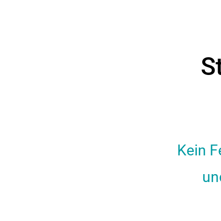
S
Kein F
un