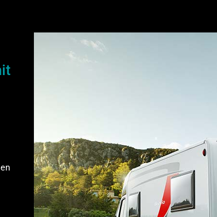
it
hen