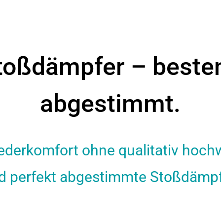
toßdämpfer – beste
abgestimmt.
ederkomfort ohne qualitativ hoch
d perfekt abgestimmte Stoßdämpf