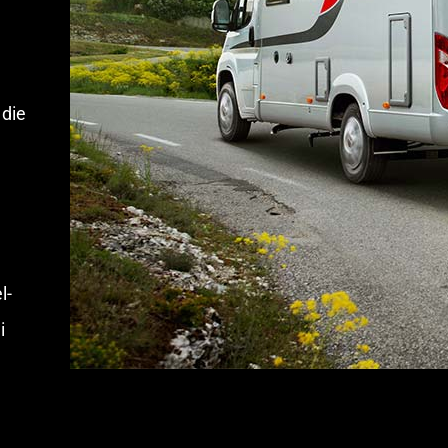
 die
l-
i