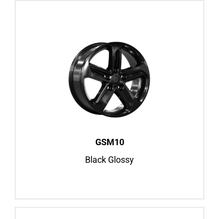
GSM10
Black Glossy
16″ / 18″
Fiat Ducato, ab BJ 2006
Mercedes Sprinter, ab BJ 2006
Felgenansicht
GSM10
Black Glossy