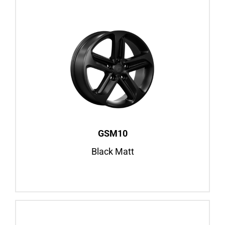
GSM10
Black Matt
16″ / 18″
Fiat Ducato, ab BJ 2006
Mercedes Sprinter, ab BJ 2006
Felgenansicht
GSM10
Black Matt