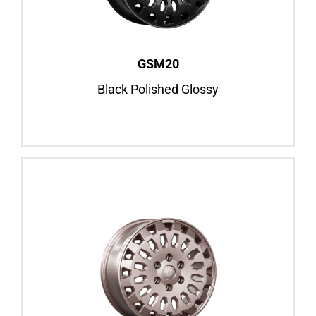
Fiat Ducato, ab BJ 2006
Mercedes Sprinter, ab BJ 2006
Felgenansicht
GSM20
Black Polished Glossy
GSM20
Bronze Matt
16″
Fiat Ducato, ab BJ 2006