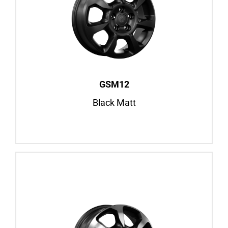
Black Matt
16″ / 18″
Fiat Ducato, ab BJ 2006
Iveco Daily, BJ 2000–2006
Felgenansicht
GSM12
Black Matt
GSM12
Black Polished Matt