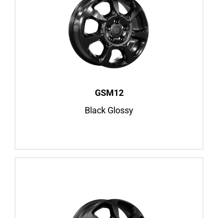
GSM12
Black Glossy
16″ / 18″
Fiat Ducato, ab BJ 2006
Iveco Daily, BJ 2000–2006
Felgenansicht
GSM12
Black Glossy
GSM12