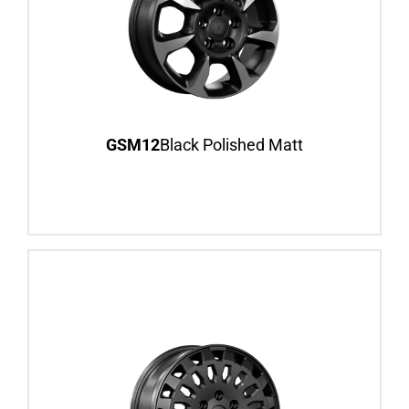
16″ / 18″
Fiat Ducato, ab BJ 2006
Iveco Daily, BJ 2000–2006
Felgenansicht
GSM12
Black Polished Matt
GSM20
Black Matt
16″ / 18″