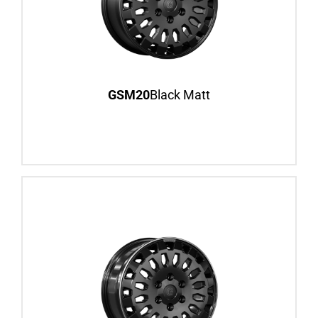
Fiat Ducato, ab BJ 2006
Mercedes Sprinter, ab BJ 2006
Felgenansicht
GSM20
Black Matt
GSM20
Black Polished Glossy
16″