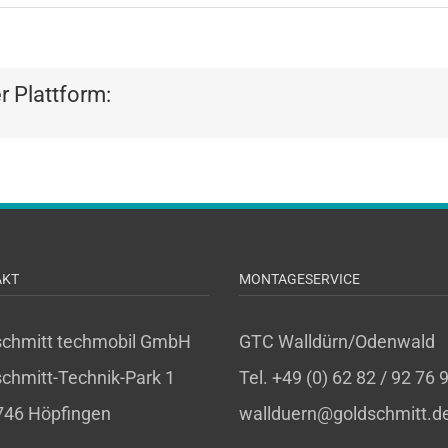
er Plattform:
AKT
MONTAGESERVICE
schmitt techmobil GmbH
GTC Walldürn/Odenwald
chmitt-Technik-Park 1
Tel. +49 (0) 62 82 / 92 76 
746 Höpfingen
wallduern@goldschmitt.d