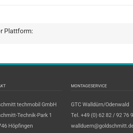
er Plattform:
AKT
MONTAGESERVICE
schmitt techmobil GmbH
GTC Walldürn/Odenwald
chmitt-Technik-Park 1
Tel. +49 (0) 62 82 / 92 76 
746 Höpfingen
wallduern@goldschmitt.d