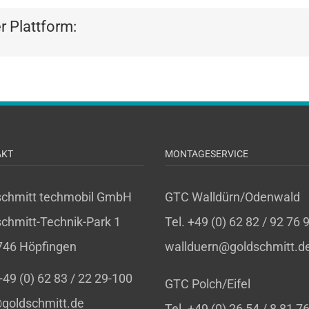
er Plattform:
AKT
MONTAGESERVICE
schmitt techmobil GmbH
GTC Walldürn/Odenwald
chmitt-Technik-Park 1
Tel. +49 (0) 62 82 / 92 76 
746 Höpfingen
wallduern@goldschmitt.d
 +49 (0) 62 83 / 22 29-100
GTC Polch/Eifel
goldschmitt.de
Tel. +49 (0) 26 54 / 8 81 7