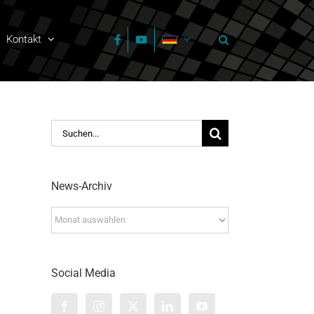
Kontakt
Suche
nach:
News-Archiv
News-
Archiv
Social Media