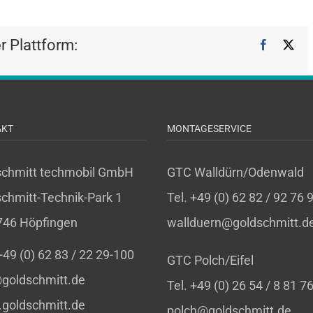
er Plattform:
Facebook
X
AKT
MONTAGESERVICE
schmitt techmobil GmbH
GTC Walldürn/Odenwald
chmitt-Technik-Park 1
Tel. +49 (0) 62 82 / 92 76 
746 Höpfingen
wallduern@goldschmitt.d
 +49 (0) 62 83 / 22 29-100
GTC Polch/Eifel
goldschmitt.de
Tel. +49 (0) 26 54 / 8 81 7
goldschmitt.de
polch@goldschmitt.de