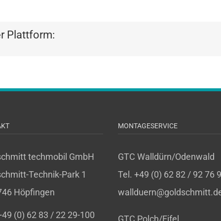
er Plattform:
AKT
MONTAGESERVICE
schmitt techmobil GmbH
GTC Walldürn/Odenwald
chmitt-Technik-Park 1
Tel. +49 (0) 62 82 / 92 76 
746 Höpfingen
wallduern@goldschmitt.d
 +49 (0) 62 83 / 22 29-100
GTC Polch/Eifel