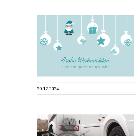
cht frohe
ten
20.12.2024