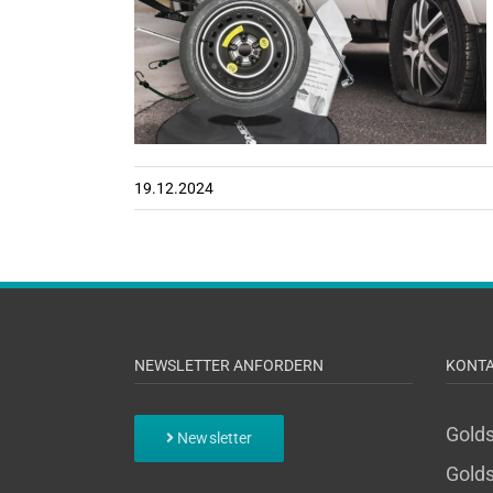
 Notrad-
)
19.12.2024
NEWSLETTER ANFORDERN
KONT
Gold
Newsletter
Golds