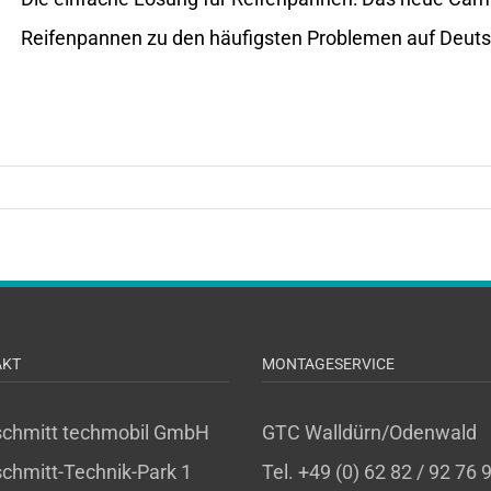
Reifenpannen zu den häufigsten Problemen auf Deutsc
AKT
MONTAGESERVICE
schmitt techmobil GmbH
GTC Walldürn/Odenwald
chmitt-Technik-Park 1
Tel. +49 (0) 62 82 / 92 76 