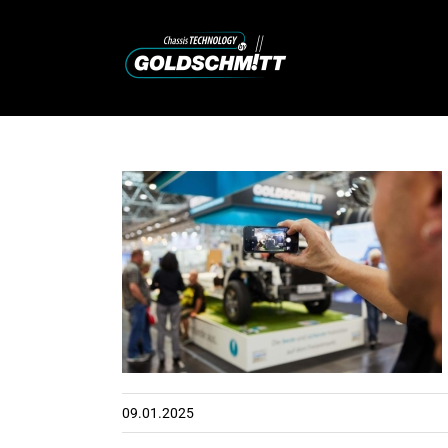
Zum
Inhalt
springen
vationen
n von
tt
09.01.2025