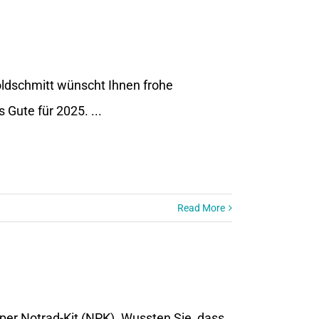
oldschmitt wünscht Ihnen frohe
 Gute für 2025. ...
Read More
er Notrad-Kit (NPK). Wussten Sie, dass