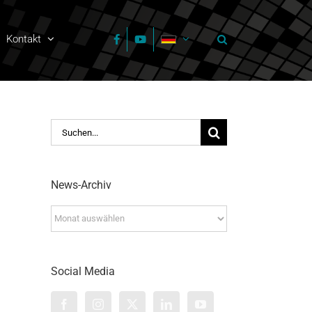
Kontakt
Suche
nach:
News-Archiv
News-
Archiv
Social Media