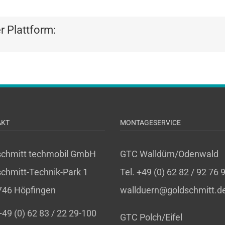
er Plattform:
AKT
MONTAGESERVICE
schmitt techmobil GmbH
GTC Walldürn/Odenwald
chmitt-Technik-Park 1
Tel. +49 (0) 62 82 / 92 76 
746 Höpfingen
wallduern@goldschmitt.d
 +49 (0) 62 83 / 22 29-100
GTC Polch/Eifel